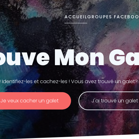
ACCUEIL
GROUPES FACEBO
ouve Mon Ga
! Identifiez-les et cachez-les ! Vous avez trouvé un galet
Je veux cacher un galet
J'ai trouvé un galet