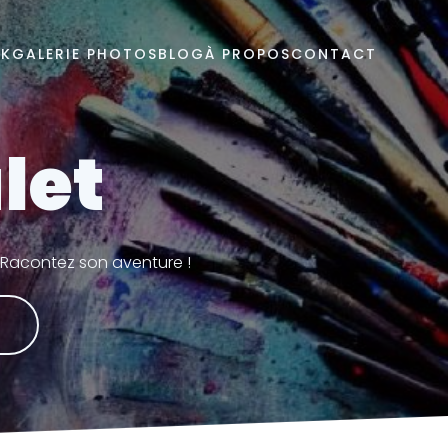
OK
GALERIE PHOTOS
BLOG
À PROPOS
CONTACT
let
? Racontez son aventure !